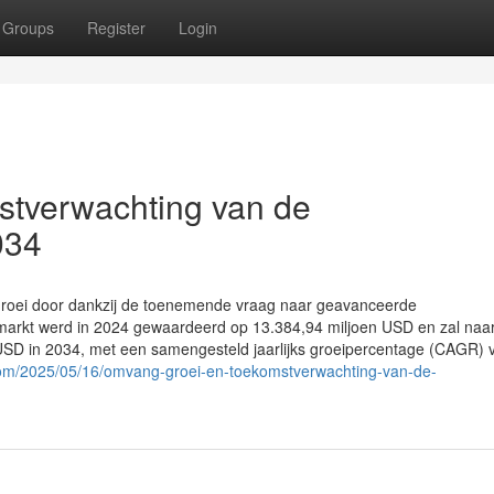
Groups
Register
Login
stverwachting van de
034
groei door dankzij de toenemende vraag naar geavanceerde
e markt werd in 2024 gewaardeerd op 13.384,94 miljoen USD en zal naa
n USD in 2034, met een samengesteld jaarlijks groeipercentage (CAGR) 
.com/2025/05/16/omvang-groei-en-toekomstverwachting-van-de-