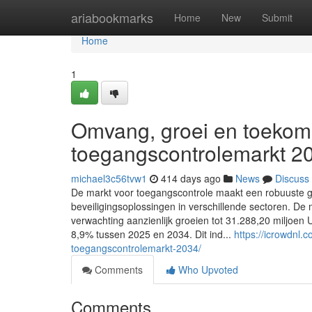
Home
ariabookmarks
Home
New
Submit
Home
1
Omvang, groei en toekom
toegangscontrolemarkt 2
michael3c56tvw1
414 days ago
News
Discuss
De markt voor toegangscontrole maakt een robuuste 
beveiligingsoplossingen in verschillende sectoren. D
verwachting aanzienlijk groeien tot 31.288,20 miljoe
8,9% tussen 2025 en 2034. Dit ind...
https://icrowdnl
toegangscontrolemarkt-2034/
Comments
Who Upvoted
Comments