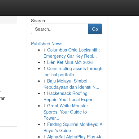
Search
Go
Published News
1
Columbus Ohio Locksmith:
Emergency Car Key Repl...
1
Liên Kết M88 Mới 2026
1
Constructing assets through
tactical portfolio ...
1
Baju Melayu: Simbol
Kebudayaan dan Identiti N...
r
1
Hackensack Roofing
van
Repair: Your Local Expert
1
Great White Monster
Spores: Your Guide to
Power...
1
Finding Squirrel Monkeys: A
Buyer's Guide
1
AlphaSat AlphaPlay Plus 4k