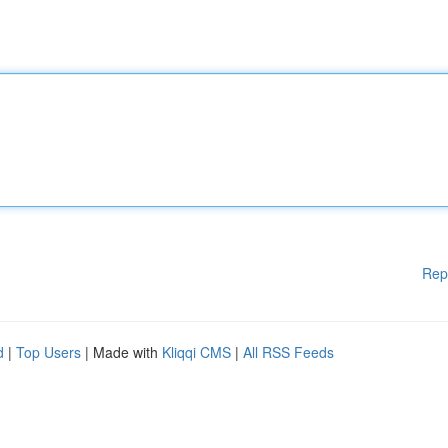
Rep
d
|
Top Users
| Made with
Kliqqi CMS
|
All RSS Feeds