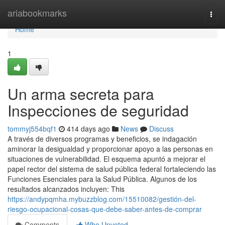
Home
ariabookmarks
Togg
navi
Home
1
Un arma secreta para
Inspecciones de seguridad
tommyj554bqf1
414 days ago
News
Discuss
A través de diversos programas y beneficios, se indagación
aminorar la desigualdad y proporcionar apoyo a las personas en
situaciones de vulnerabilidad. El esquema apuntó a mejorar el
papel rector del sistema de salud pública federal fortaleciendo las
Funciones Esenciales para la Salud Pública. Algunos de los
resultados alcanzados incluyen: This
https://andypqmha.mybuzzblog.com/15510082/gestión-del-
riesgo-ocupacional-cosas-que-debe-saber-antes-de-comprar
Comments
Who Upvoted