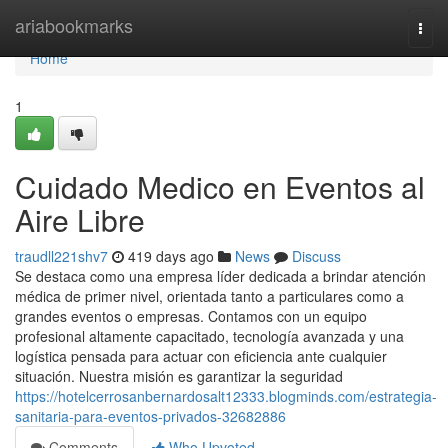
Home
ariabookmarks
Togg
navi
Home
1
Cuidado Medico en Eventos al
Aire Libre
traudll221shv7
419 days ago
News
Discuss
Se destaca como una empresa líder dedicada a brindar atención
médica de primer nivel, orientada tanto a particulares como a
grandes eventos o empresas. Contamos con un equipo
profesional altamente capacitado, tecnología avanzada y una
logística pensada para actuar con eficiencia ante cualquier
situación. Nuestra misión es garantizar la seguridad
https://hotelcerrosanbernardosalt12333.blogminds.com/estrategia-
sanitaria-para-eventos-privados-32682886
Comments
Who Upvoted