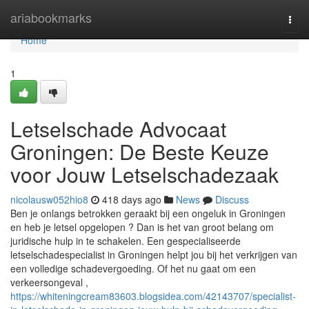
Home
ariabookmarks
Togg
navi
Home
1
Letselschade Advocaat
Groningen: De Beste Keuze
voor Jouw Letselschadezaak
nicolausw052hio8
418 days ago
News
Discuss
Ben je onlangs betrokken geraakt bij een ongeluk in Groningen
en heb je letsel opgelopen ? Dan is het van groot belang om
juridische hulp in te schakelen. Een gespecialiseerde
letselschadespecialist in Groningen helpt jou bij het verkrijgen van
een volledige schadevergoeding. Of het nu gaat om een
verkeersongeval ,
https://whiteningcream83603.blogsidea.com/42143707/specialist-