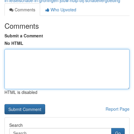
in-letselschade-in-groningen-jouw-hulp-bij-schadevergoeding
Comments
Who Upvoted
Comments
Submit a Comment
No HTML
HTML is disabled
Report Page
Search
Go