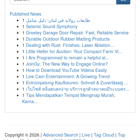
Published News
1
طابعات رولاند في لبنان: دليل شامل
1
Seismic Sound Symphony
1
Greeley Garage Door Repair: Fast, Reliable Service
1
Durable Outdoor Rubber Matting Products
1
Dealing with Rust: Finishes, Laser Ablation...
1
Little Heifer for Auction: Your Compact Farm Vi...
1
I Are Programmed to remain a helpful al...
1
JoinGy: The New Way to Engage Online?
1
How to Download YouTube Videos Easily
1
Live Cam Entertainment: A Growing Trend
1
Entrümpelung Kaufbeuren: Schnell & Zuverlässig ...
1
เว็บไซต์ สล็อตแตกง่าย บริการลูกค้าสมาคมมีระบบคร...
1
Tips Mendapatkan Tempat Menginap Murah,
Kama...
Copyright © 2026 |
Advanced Search
|
Live
|
Tag Cloud
|
Top