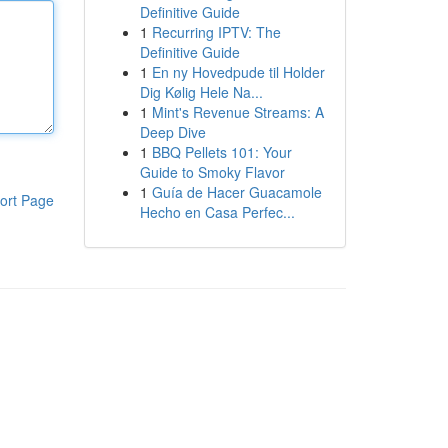
Definitive Guide
1
Recurring IPTV: The
Definitive Guide
1
En ny Hovedpude til Holder
Dig Kølig Hele Na...
1
Mint's Revenue Streams: A
Deep Dive
1
BBQ Pellets 101: Your
Guide to Smoky Flavor
1
Guía de Hacer Guacamole
ort Page
Hecho en Casa Perfec...