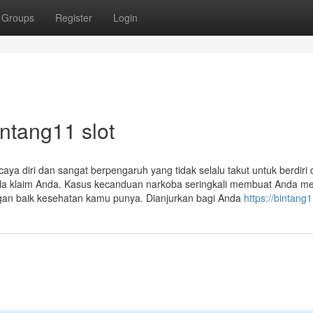
Groups
Register
Login
intang11 slot
aya diri dan sangat berpengaruh yang tidak selalu takut untuk berdiri 
la klaim Anda. Kasus kecanduan narkoba seringkali membuat Anda mem
n baik kesehatan kamu punya. Dianjurkan bagi Anda
https://bintang