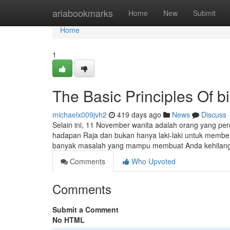
Home
ariabookmarks
Home
New
Submit
Home
1
The Basic Principles Of b
michaelx009jvh2
419 days ago
News
Discuss
Selain ini, 11 November wanita adalah orang yang perc
hadapan Raja dan bukan hanya laki-laki untuk membe
banyak masalah yang mampu membuat Anda kehilanga
Comments
Who Upvoted
Comments
Submit a Comment
No HTML