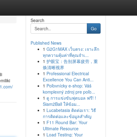
Search
Go
Published News
1
G2G1MAX เว็บตรง: เจาะลึก
ทุกความคุ้มค่าที่คุณจำเ...
1
护眼宝：告别屏幕疲劳，重
焕清晰视界
1
Professional Electrical
di
Excellence You Can Anti...
iliki
1
Poľovnícky e-shop: Váš
11.com/
komplexný zdroj pre poľo...
1
ดู การแข่งขันฟุตบอล ฟรี! !
Siam2Ball ให้ข้อม...
1
Lucabetasia ติดต่อเรา: วิธี
การติดต่อและข้อมูลสำคัญ
1
F11 Round Bar: Your
Ultimate Resource
1
Load Testing: Your