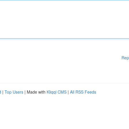
Rep
d
|
Top Users
| Made with
Kliqqi CMS
|
All RSS Feeds