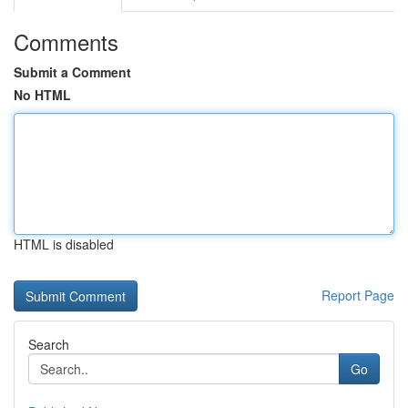
Comments
Submit a Comment
No HTML
HTML is disabled
Report Page
Search
Go