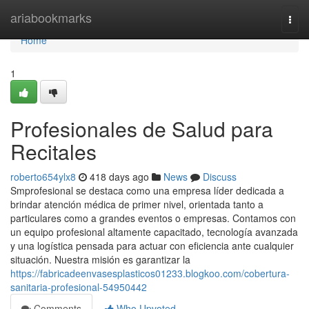
Home
ariabookmarks
Togg
navi
Home
1
Profesionales de Salud para
Recitales
roberto654ylx8
418 days ago
News
Discuss
Smprofesional se destaca como una empresa líder dedicada a
brindar atención médica de primer nivel, orientada tanto a
particulares como a grandes eventos o empresas. Contamos con
un equipo profesional altamente capacitado, tecnología avanzada
y una logística pensada para actuar con eficiencia ante cualquier
situación. Nuestra misión es garantizar la
https://fabricadeenvasesplasticos01233.blogkoo.com/cobertura-
sanitaria-profesional-54950442
Comments
Who Upvoted