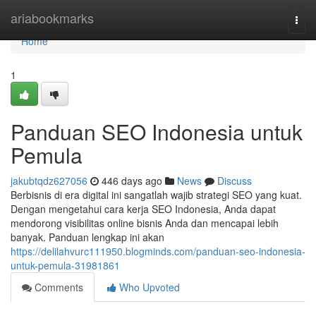
Home
ariabookmarks
Togg
navi
Home
1
Panduan SEO Indonesia untuk
Pemula
jakubtqdz627056
446 days ago
News
Discuss
Berbisnis di era digital ini sangatlah wajib strategi SEO yang kuat.
Dengan mengetahui cara kerja SEO Indonesia, Anda dapat
mendorong visibilitas online bisnis Anda dan mencapai lebih
banyak. Panduan lengkap ini akan
https://delilahvurc111950.blogminds.com/panduan-seo-indonesia-
untuk-pemula-31981861
Comments
Who Upvoted