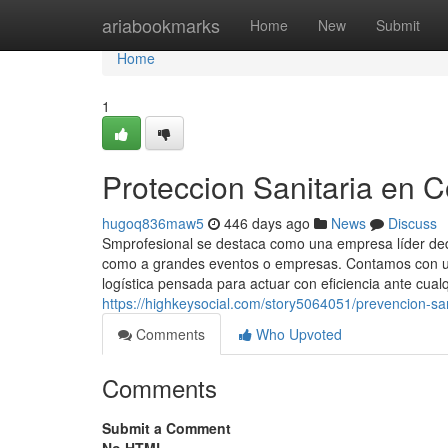
Home
ariabookmarks
Home
New
Submit
Home
1
Proteccion Sanitaria en 
hugoq836maw5
446 days ago
News
Discuss
Smprofesional se destaca como una empresa líder dedic
como a grandes eventos o empresas. Contamos con un
logística pensada para actuar con eficiencia ante cualq
https://highkeysocial.com/story5064051/prevencion-sa
Comments
Who Upvoted
Comments
Submit a Comment