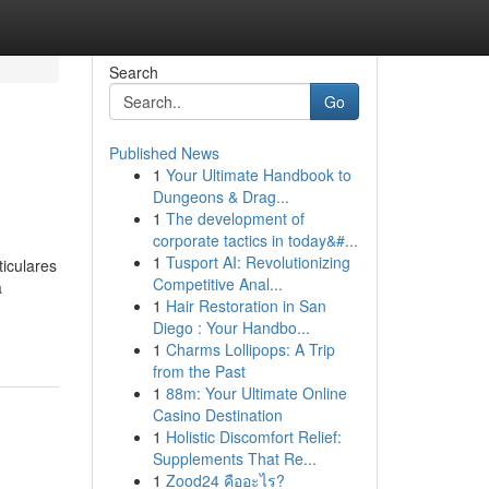
Search
Go
Published News
1
Your Ultimate Handbook to
Dungeons & Drag...
1
The development of
corporate tactics in today&#...
1
Tusport AI: Revolutionizing
iculares
Competitive Anal...
a
1
Hair Restoration in San
Diego : Your Handbo...
1
Charms Lollipops: A Trip
from the Past
1
88m: Your Ultimate Online
Casino Destination
1
Holistic Discomfort Relief:
Supplements That Re...
1
Zood24 คืออะไร?