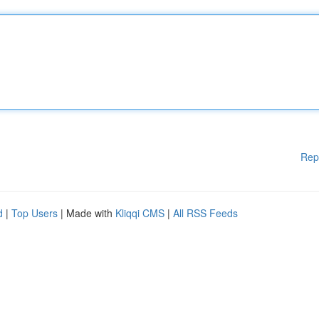
Rep
d
|
Top Users
| Made with
Kliqqi CMS
|
All RSS Feeds