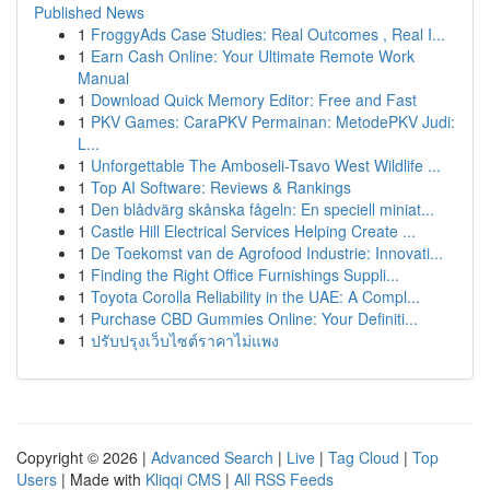
Published News
1
FroggyAds Case Studies: Real Outcomes , Real I...
1
Earn Cash Online: Your Ultimate Remote Work
Manual
1
Download Quick Memory Editor: Free and Fast
1
PKV Games: CaraPKV Permainan: MetodePKV Judi:
L...
1
Unforgettable The Amboseli-Tsavo West Wildlife ...
1
Top AI Software: Reviews & Rankings
1
Den blådvärg skånska fågeln: En speciell miniat...
1
Castle Hill Electrical Services Helping Create ...
1
De Toekomst van de Agrofood Industrie: Innovati...
1
Finding the Right Office Furnishings Suppli...
1
Toyota Corolla Reliability in the UAE: A Compl...
1
Purchase CBD Gummies Online: Your Definiti...
1
ปรับปรุงเว็บไซต์ราคาไม่แพง
Copyright © 2026 |
Advanced Search
|
Live
|
Tag Cloud
|
Top
Users
| Made with
Kliqqi CMS
|
All RSS Feeds