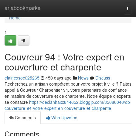
Home
ariabookmarks
Togg
navi
Home
1
Couvreur 94 : Votre expert en
couverture et charpente
elainexsoc625265
450 days ago
News
Discuss
Recherchez un artisan compétent pour votre projet à ville ? Faites
appel à Couvreur Charpentier 94, votre partenaire de confiance
en matière de couverture et de charpente. Notre équipe d'experts
se consacre
https://declanhaxx844652.bloggip.com/35086046/db-
couverture-94-votre-expert-en-couverture-et-charpente
Comments
Who Upvoted
Comments