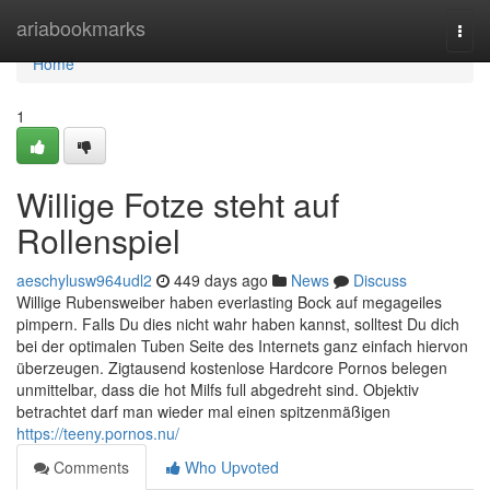
Home
ariabookmarks
Togg
navi
Home
1
Willige Fotze steht auf
Rollenspiel
aeschylusw964udl2
449 days ago
News
Discuss
Willige Rubensweiber haben everlasting Bock auf megageiles
pimpern. Falls Du dies nicht wahr haben kannst, solltest Du dich
bei der optimalen Tuben Seite des Internets ganz einfach hiervon
überzeugen. Zigtausend kostenlose Hardcore Pornos belegen
unmittelbar, dass die hot Milfs full abgedreht sind. Objektiv
betrachtet darf man wieder mal einen spitzenmäßigen
https://teeny.pornos.nu/
Comments
Who Upvoted