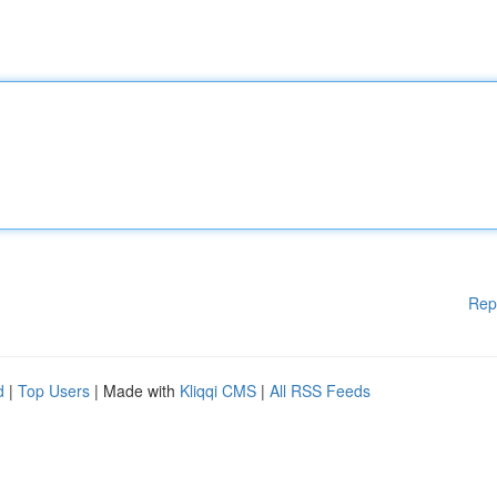
Rep
d
|
Top Users
| Made with
Kliqqi CMS
|
All RSS Feeds