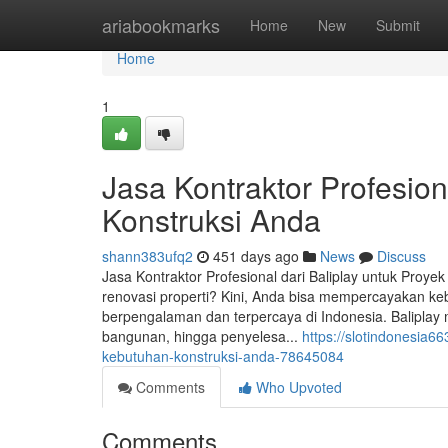
Home
ariabookmarks
Home
New
Submit
Home
1
Jasa Kontraktor Profesion
Konstruksi Anda
shann383ufq2
451 days ago
News
Discuss
Jasa Kontraktor Profesional dari Baliplay untuk Proy
renovasi properti? Kini, Anda bisa mempercayakan k
berpengalaman dan terpercaya di Indonesia. Baliplay m
bangunan, hingga penyelesa...
https://slotindonesia66
kebutuhan-konstruksi-anda-78645084
Comments
Who Upvoted
Comments