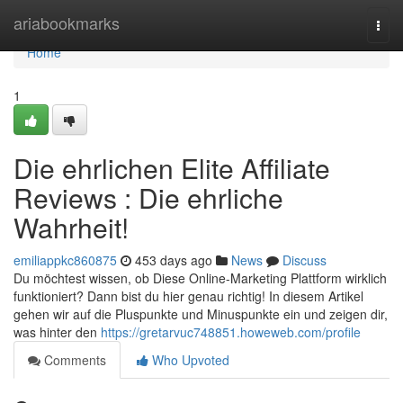
Home
ariabookmarks
Togg
navi
Home
1
Die ehrlichen Elite Affiliate
Reviews : Die ehrliche
Wahrheit!
emiliappkc860875
453 days ago
News
Discuss
Du möchtest wissen, ob Diese Online-Marketing Plattform wirklich
funktioniert? Dann bist du hier genau richtig! In diesem Artikel
gehen wir auf die Pluspunkte und Minuspunkte ein und zeigen dir,
was hinter den
https://gretarvuc748851.howeweb.com/profile
Comments
Who Upvoted