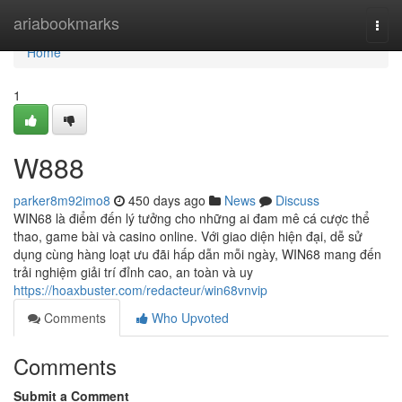
Home
ariabookmarks
Togg
navi
Home
1
W888
parker8m92imo8
450 days ago
News
Discuss
WIN68 là điểm đến lý tưởng cho những ai đam mê cá cược thể
thao, game bài và casino online. Với giao diện hiện đại, dễ sử
dụng cùng hàng loạt ưu đãi hấp dẫn mỗi ngày, WIN68 mang đến
trải nghiệm giải trí đỉnh cao, an toàn và uy
https://hoaxbuster.com/redacteur/win68vnvip
Comments
Who Upvoted
Comments
Submit a Comment