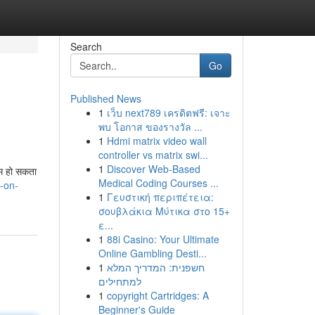
Search
Go
Published News
1
เว็บ next789 เครดิตฟรี: เจาะ
พบ โอกาส ของรางวัล ...
1
Hdmi matrix video wall
controller vs matrix swi...
1
Discover Web-Based
णाम हो सकता
Medical Coding Courses ...
-on-
1
Γευστική περιπέτεια:
σουβλάκια Μύτικα στο 15+
ε...
1
88i Casino: Your Ultimate
Online Gambling Desti...
1
חשפנית: המדריך המלא
למתחילים
1
copyright Cartridges: A
Beginner's Guide