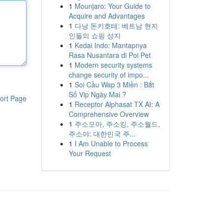
1
Mounjaro: Your Guide to
Acquire and Advantages
1
다낭 돈키호테: 베트남 현지
인들의 쇼핑 성지
1
Kedai Indo: Mantapnya
Rasa Nusantara di Poi Pet
1
Modern security systems
change security of impo...
1
Soi Cầu Wap 3 Miền : Bắt
Số Vip Ngày Mai ?
ort Page
1
Receptor Alphasat TX AI: A
Comprehensive Overview
1
주소모아, 주소킹, 주소월드,
주소야: 대한민국 주...
1
I Am Unable to Process
Your Request