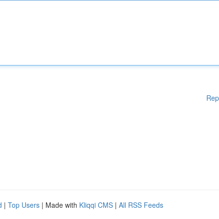
Rep
d
|
Top Users
| Made with
Kliqqi CMS
|
All RSS Feeds