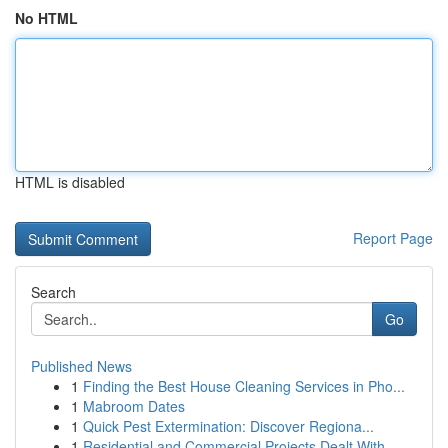
No HTML
HTML is disabled
Report Page
Search
Go
Published News
1
Finding the Best House Cleaning Services in Pho...
1
Mabroom Dates
1
Quick Pest Extermination: Discover Regiona...
1
Residential and Commercial Projects Dealt With ...