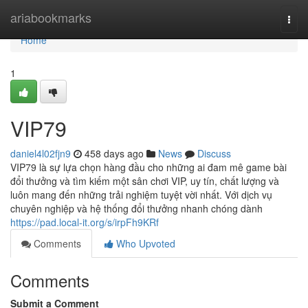
Home
ariabookmarks
Togg
navi
Home
1
VIP79
daniel4l02fjn9
458 days ago
News
Discuss
VIP79 là sự lựa chọn hàng đầu cho những ai đam mê game bài
đổi thưởng và tìm kiếm một sân chơi VIP, uy tín, chất lượng và
luôn mang đến những trải nghiệm tuyệt vời nhất. Với dịch vụ
chuyên nghiệp và hệ thống đổi thưởng nhanh chóng dành
https://pad.local-it.org/s/irpFh9KRf
Comments
Who Upvoted
Comments
Submit a Comment