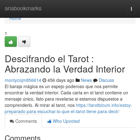
Home
ariabookmarks
Togg
navi
Home
1
Descifrando el Tarot :
Abrazando la Verdad Interior
montycojm856614
456 days ago
News
Discuss
El baraja mágica es un espejo poderoso que nos permite
encontrar la verdad interior. Cada carta en el tarot contiene un
mensaje único, listo para revelarse si estamos dispuestos a
comprenderlo. Al mirar al tarot, nos
https://tarotbizum.info/estoy-
preparado-para-escuchar-lo-que-el-tarot-tiene-para-decir/
Comments
Who Upvoted
Comments