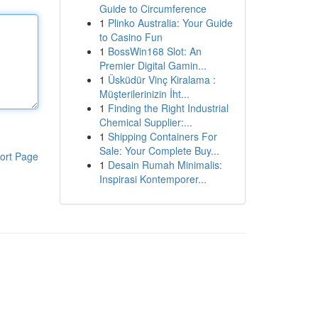
Guide to Circumference
1
Plinko Australia: Your Guide
to Casino Fun
1
BossWin168 Slot: An
Premier Digital Gamin...
1
Üsküdür Vinç Kiralama :
Müşterilerinizin İht...
1
Finding the Right Industrial
Chemical Supplier:...
1
Shipping Containers For
Sale: Your Complete Buy...
ort Page
1
Desain Rumah Minimalis:
Inspirasi Kontemporer...