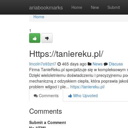
Home
ariabookmarks
Home
New
Submit
Home
1
Https://taniereku.pl/
lincoln7o93zri7
465 days ago
News
Discuss
Firma TanieReku.pl specjalizuje się w kompleksowym
Dzięki wieloletniemu doświadczeniu i precyzyjnemu po
mechaniczną z odzyskiem ciepła, która poprawia jakoś
problem wilgoci i ple...
https://taniereku.pl/
Comments
Who Upvoted
Comments
Submit a Comment