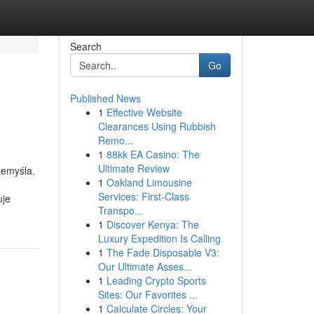
Search
Go
Published News
1
Effective Website
Clearances Using Rubbish
Remo...
1
88kk EA Casino: The
Ultimate Review
zemyśla.
1
Oakland Limousine
Services: First-Class
uje
Transpo...
1
Discover Kenya: The
Luxury Expedition Is Calling
1
The Fade Disposable V3:
Our Ultimate Asses...
1
Leading Crypto Sports
Sites: Our Favorites ...
1
Calculate Circles: Your