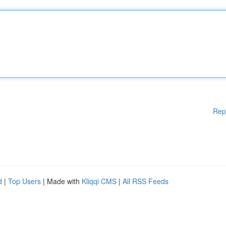
Rep
d
|
Top Users
| Made with
Kliqqi CMS
|
All RSS Feeds