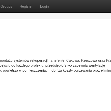
Groups
Register
Login
 montażu systemów rekuperacji na terenie Krakowa, Rzeszowa oraz Pr
dejściu do każdego projektu, przedsiębiorstwo zapewnia wentylację
ć powietrza w pomieszczeniach, obniża koszty ogrzewania oraz elimin