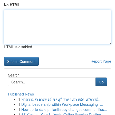
No HTML
HTML is disabled
Report Page
Search
Go
Published News
1
ทำความสะอาดแอร์ ชลบุรี ราคาประหยัด บริการมื...
1
Digital Leadership within Workplace Messaging -...
1
How up-to-date philanthropy changes communities...
1
88i Casino: Your Ultimate Online Gaming Destina...