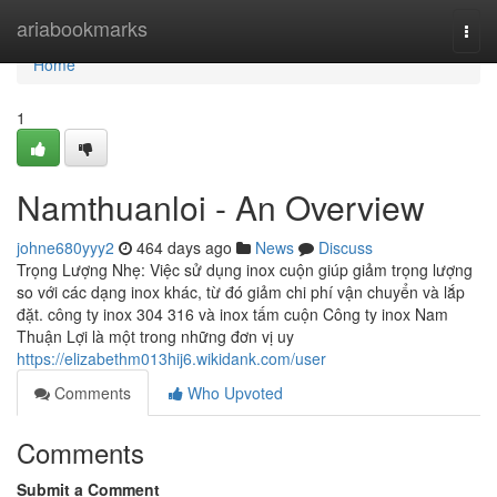
Home
ariabookmarks
Togg
navi
Home
1
Namthuanloi - An Overview
johne680yyy2
464 days ago
News
Discuss
Trọng Lượng Nhẹ: Việc sử dụng inox cuộn giúp giảm trọng lượng
so với các dạng inox khác, từ đó giảm chi phí vận chuyển và lắp
đặt. công ty inox 304 316 và inox tấm cuộn Công ty inox Nam
Thuận Lợi là một trong những đơn vị uy
https://elizabethm013hij6.wikidank.com/user
Comments
Who Upvoted
Comments
Submit a Comment