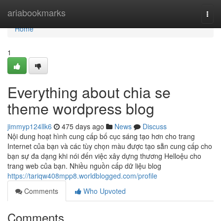
Home
ariabookmarks
Togg
navi
Home
1
Everything about chia se
theme wordpress blog
jimmyp124llk6
475 days ago
News
Discuss
Nội dung hoạt hình cung cấp bố cục sáng tạo hơn cho trang
Internet của bạn và các tùy chọn màu được tạo sẵn cung cấp cho
bạn sự đa dạng khi nói đến việc xây dựng thương Helloệu cho
trang web của bạn. Nhiều nguồn cấp dữ liệu blog
https://tariqw408mpp8.worldblogged.com/profile
Comments
Who Upvoted
Comments