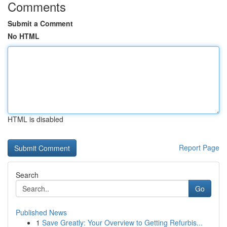
Comments
Submit a Comment
No HTML
HTML is disabled
Report Page
Search
Go
Published News
1
Save Greatly: Your Overview to Getting Refurbis...