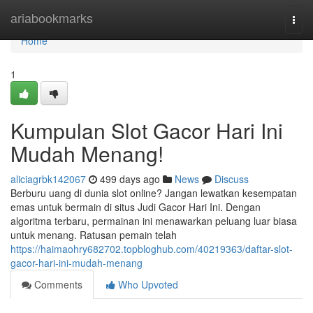
Home
ariabookmarks
Togg
navi
Home
1
Kumpulan Slot Gacor Hari Ini
Mudah Menang!
aliciagrbk142067
499 days ago
News
Discuss
Berburu uang di dunia slot online? Jangan lewatkan kesempatan
emas untuk bermain di situs Judi Gacor Hari Ini. Dengan
algoritma terbaru, permainan ini menawarkan peluang luar biasa
untuk menang. Ratusan pemain telah
https://haimaohry682702.topbloghub.com/40219363/daftar-slot-
gacor-hari-ini-mudah-menang
Comments
Who Upvoted