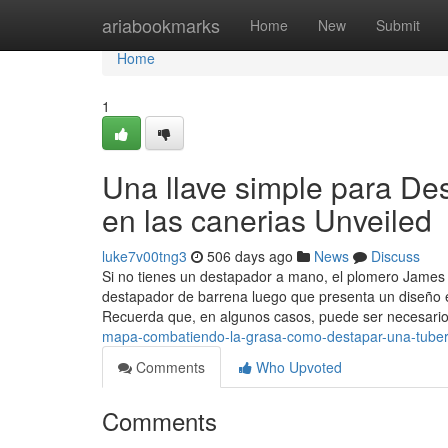
Home
ariabookmarks
Home
New
Submit
Home
1
Una llave simple para Desm
en las canerias Unveiled
luke7v00tng3
506 days ago
News
Discuss
Si no tienes un destapador a mano, el plomero James S
destapador de barrena luego que presenta un diseño e
Recuerda que, en algunos casos, puede ser necesario
mapa-combatiendo-la-grasa-como-destapar-una-tuberi
Comments
Who Upvoted
Comments