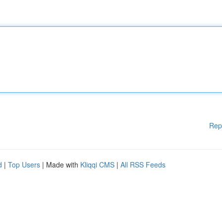
Rep
d
|
Top Users
| Made with
Kliqqi CMS
|
All RSS Feeds