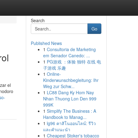
Search
Go
Published News
1
Consultoria de Marketing
rol
em Senador Canedo: ...
1
PG游戏 ：体验 独特 在线 电
子游戏 乐趣
1
Online-
Kinderwunschbegleitung: Ihr
zar el
Weg zur Schw...
inodoro
1
LC88 Dang Ky Hom Nay
so-
Nhan Thuong Lon Den 999
999K
1
Simplify The Business : A
Handbook to Manag...
1
lg96 คาสิโนออนไลน์: รีวิว
และคำแนะนำ
1
Cheapest Stoker's tobacco