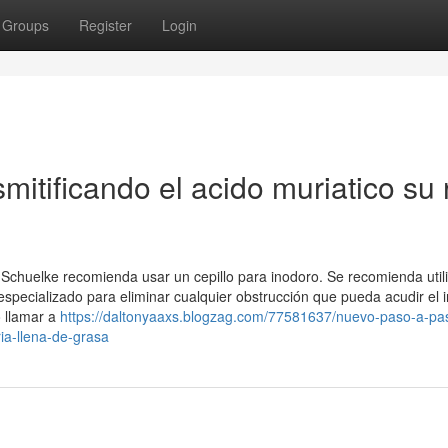
Groups
Register
Login
itificando el acido muriatico su 
chuelke recomienda usar un cepillo para inodoro. Se recomienda utili
specializado para eliminar cualquier obstrucción que pueda acudir el 
 llamar a
https://daltonyaaxs.blogzag.com/77581637/nuevo-paso-a-pa
a-llena-de-grasa