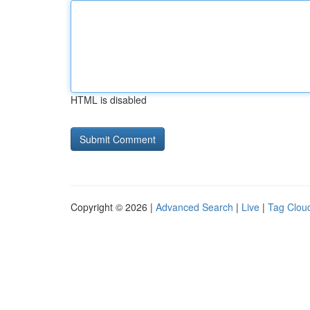
HTML is disabled
Copyright © 2026 |
Advanced Search
|
Live
|
Tag Clou