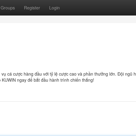
Groups
Register
Login
ụ cá cược hàng đầu với tỷ lệ cược cao và phần thưởng lớn. Đội ngũ h
p KUWIN ngay để bắt đầu hành trình chiến thắng!