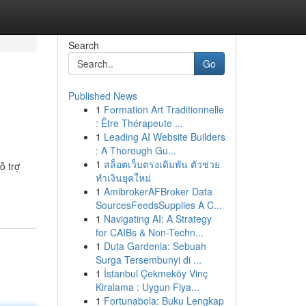
Search
Go
Published News
1
Formation Art Traditionnelle
: Être Thérapeute ...
1
Leading AI Website Builders
: A Thorough Gu...
1
สล็อตเว็บตรงเดิมพัน ตัวช่วย
ỗ trợ
ทำเงินยุคใหม่
1
AmibrokerAFBroker Data
SourcesFeedsSupplies A C...
1
Navigating AI: A Strategy
for CAIBs & Non-Techn...
1
Duta Gardenia: Sebuah
Surga Tersembunyi di ...
1
İstanbul Çekmeköy Vinç
Kiralama : Uygun Fiya...
1
Fortunabola: Buku Lengkap