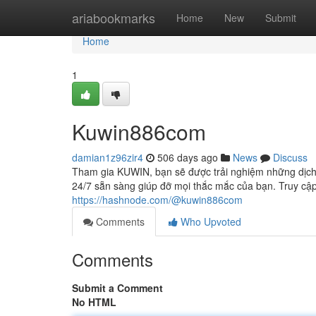
Home
ariabookmarks
Home
New
Submit
Home
1
Kuwin886com
damian1z96zir4
506 days ago
News
Discuss
Tham gia KUWIN, bạn sẽ được trải nghiệm những dịch v
24/7 sẵn sàng giúp đỡ mọi thắc mắc của bạn. Truy cậ
https://hashnode.com/@kuwin886com
Comments
Who Upvoted
Comments
Submit a Comment
No HTML