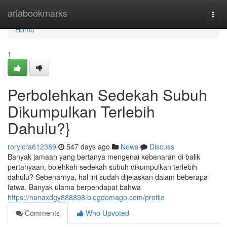
Home
ariabookmarks
Togg
navi
Home
1
Perbolehkan Sedekah Subuh
Dikumpulkan Terlebih
Dahulu?}
rorylcra612389
547 days ago
News
Discuss
Banyak jamaah yang bertanya mengenai kebenaran di balik
pertanyaan, bolehkah sedekah subuh dikumpulkan terlebih
dahulu? Sebenarnya, hal ini sudah dijelaskan dalam beberapa
fatwa. Banyak ulama berpendapat bahwa
https://nanaxdgy888898.blogdomago.com/profile
Comments
Who Upvoted