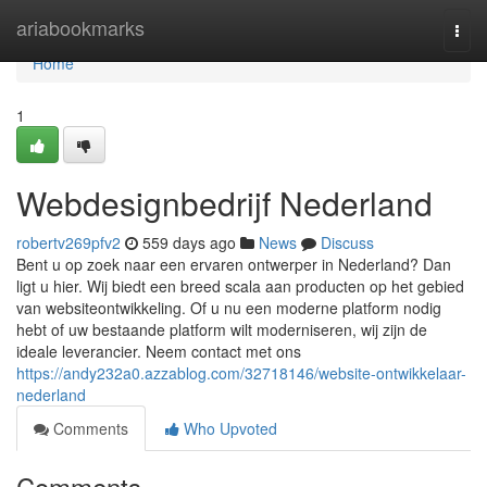
Home
ariabookmarks
Togg
navi
Home
1
Webdesignbedrijf Nederland
robertv269pfv2
559 days ago
News
Discuss
Bent u op zoek naar een ervaren ontwerper in Nederland? Dan
ligt u hier. Wij biedt een breed scala aan producten op het gebied
van websiteontwikkeling. Of u nu een moderne platform nodig
hebt of uw bestaande platform wilt moderniseren, wij zijn de
ideale leverancier. Neem contact met ons
https://andy232a0.azzablog.com/32718146/website-ontwikkelaar-
nederland
Comments
Who Upvoted
Comments