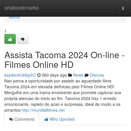
Home
ariabookmarks
Togg
navi
Home
1
Assista Tacoma 2024 On-line -
Filmes Online HD
kayden0x48gxh7
560 days ago
News
Discuss
Nao perca a oportunidade por assistir ao aguardado filme
Tacoma 2024 em elevada definicao pelo Filmes Online HD!
Mergulhe em uma trama envolvente que promete capturar sua
própria atencao do inicio ao fim. Tacoma 2024 traz 1 enredo
emocionante, repleto do acao e surpresas, ideal de modo a os
amantes
http://mundialfilmes.net
Comments
Who Upvoted