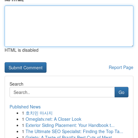
HTML is disabled
Report Page
Search
Go
Published News
1
호치민 마사지
1
Omeglatv.net: A Closer Look
1
Exterior Siding Placement: Your Handbook t...
1
The Ultimate SEO Specialist: Finding the Top Ta...
1
Galeto: A Taste of Brazil's Best Cuts of Meat