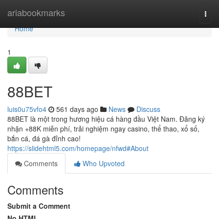
Home
ariabookmarks
Togg
navi
Home
1
88BET
luis0u75vfo4
561 days ago
News
Discuss
88BET là một trong hương hiệu cá hàng đầu Việt Nam. Đăng ký
nhận +88K miễn phí, trải nghiệm ngay casino, thể thao, xổ số,
bắn cá, đá gà đỉnh cao!
https://slidehtml5.com/homepage/nfwd#About
Comments
Who Upvoted
Comments
Submit a Comment
No HTML