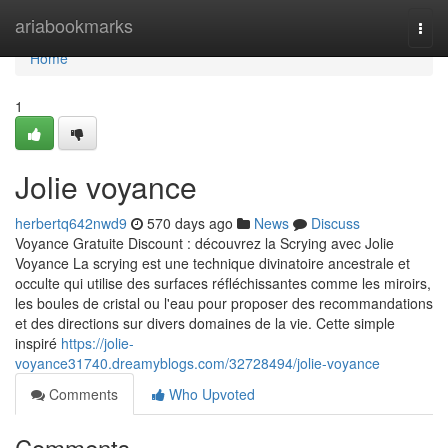
Home
ariabookmarks
Togg
navi
Home
1
Jolie voyance
herbertq642nwd9
570 days ago
News
Discuss
Voyance Gratuite Discount : découvrez la Scrying avec Jolie
Voyance La scrying est une technique divinatoire ancestrale et
occulte qui utilise des surfaces réfléchissantes comme les miroirs,
les boules de cristal ou l'eau pour proposer des recommandations
et des directions sur divers domaines de la vie. Cette simple
inspiré
https://jolie-
voyance31740.dreamyblogs.com/32728494/jolie-voyance
Comments
Who Upvoted
Comments