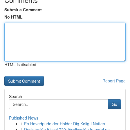
Submit a Comment
No HTML
HTML is disabled
Report Page
Search
Go
Published News
1
En Hovedpude der Holder Dig Kølig I Natten
1
Declaración Fiscal 720: Explicación Integral pa...