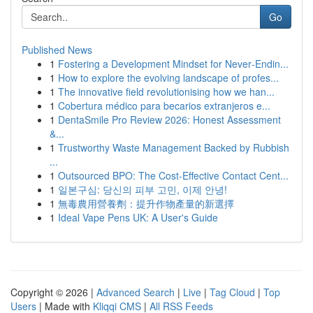
Go
Published News
1
Fostering a Development Mindset for Never‑Endin...
1
How to explore the evolving landscape of profes...
1
The innovative field revolutionising how we han...
1
Cobertura médico para becarios extranjeros e...
1
DentaSmile Pro Review 2026: Honest Assessment
&...
1
Trustworthy Waste Management Backed by Rubbish
...
1
Outsourced BPO: The Cost-Effective Contact Cent...
1
일본구심: 당신의 피부 고민, 이제 안녕!
1
無毒農用營養劑：提升作物產量的新選擇
1
Ideal Vape Pens UK: A User's Guide
Copyright © 2026 |
Advanced Search
|
Live
|
Tag Cloud
|
Top
Users
| Made with
Kliqqi CMS
|
All RSS Feeds