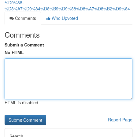
%D9%88-
%D8%A7%D9%84%D8%B9%D9%88%D8%A7%D8%B2%D9%84
Comments
Who Upvoted
Comments
Submit a Comment
No HTML
HTML is disabled
Report Page
Search