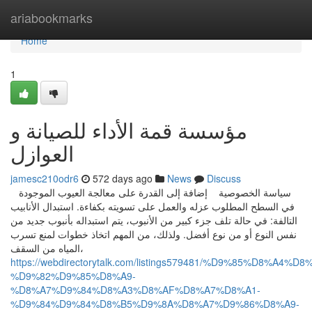
Home
ariabookmarks
Home
1
مؤسسة قمة الأداء للصيانة و
العوازل
jamesc210odr6
572 days ago
News
Discuss
سياسة الخصوصية إضافة إلى القدرة على معالجة العيوب الموجودة
في السطح المطلوب عزله والعمل على تسويته بكفاءة. استبدال الأنابيب
التالفة: في حالة تلف جزء كبير من الأنبوب، يتم استبداله بأنبوب جديد من
نفس النوع أو من نوع أفضل. ولذلك، من المهم اتخاذ خطوات لمنع تسرب
المياه من السقف،
https://webdirectorytalk.com/listings579481/%D9%85%D8%A4
%D9%82%D9%85%D8%A9-
%D8%A7%D9%84%D8%A3%D8%AF%D8%A7%D8%A1-
%D9%84%D9%84%D8%B5%D9%8A%D8%A7%D9%86%D8%A9-