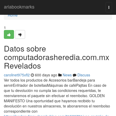
Home
ariabookmarks
Togg
navi
Home
1
Datos sobre
computadorasheredia.com.mx
Revelados
carolinet975xfl2
600 days ago
News
Discuss
Ver todos los productos de Accesorios barBandeja para
servirEnfriador de botellasMáquinas de caféPajitas En caso de
que tu devolución no cumpla las condiciones requeridas, te
reenviaremos el paquete sin efectuar el reembolso. GOLDEN
MANIFESTO Una oportunidad que hayamos recibido tu
devolución en nuestros almacenes, te abonaremos el reembolso
correspondiente con