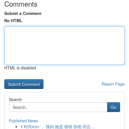
Comments
Submit a Comment
No HTML
HTML is disabled
Report Page
Search
Go
Published News
1
时尚icon ， 辣妈 她是 都很 惊艳 而且 ...