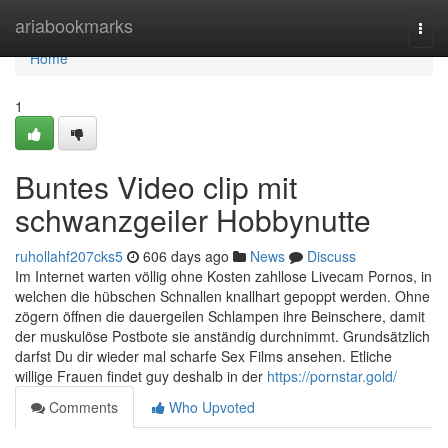
Home
ariabookmarks
Togg
navi
Home
1
Buntes Video clip mit
schwanzgeiler Hobbynutte
ruhollahf207cks5
606 days ago
News
Discuss
Im Internet warten völlig ohne Kosten zahllose Livecam Pornos, in
welchen die hübschen Schnallen knallhart gepoppt werden. Ohne
zögern öffnen die dauergeilen Schlampen ihre Beinschere, damit
der muskulöse Postbote sie anständig durchnimmt. Grundsätzlich
darfst Du dir wieder mal scharfe Sex Films ansehen. Etliche
willige Frauen findet guy deshalb in der
https://pornstar.gold/
Comments
Who Upvoted