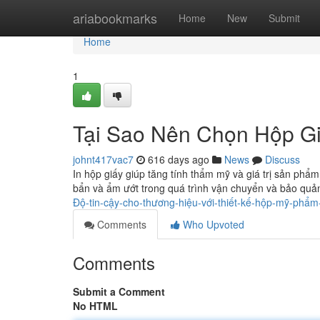
Home
ariabookmarks
Home
New
Submit
Home
1
Tại Sao Nên Chọn Hộp G
johnt417vac7
616 days ago
News
Discuss
In hộp giấy giúp tăng tính thẩm mỹ và giá trị sản ph
bẩn và ẩm ướt trong quá trình vận chuyển và bảo quản
Độ-tin-cậy-cho-thương-hiệu-với-thiết-kế-hộp-mỹ-phẩ
Comments
Who Upvoted
Comments
Submit a Comment
No HTML