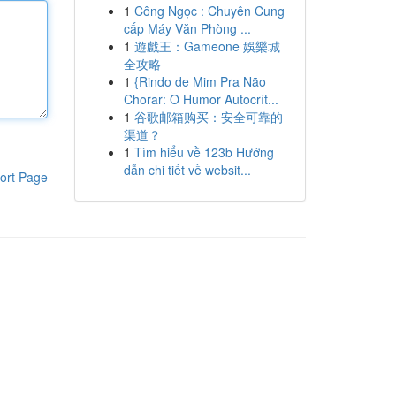
1
Công Ngọc : Chuyên Cung
cấp Máy Văn Phòng ...
1
遊戲王：Gameone 娛樂城
全攻略
1
{Rindo de Mim Pra Não
Chorar: O Humor Autocrít...
1
谷歌邮箱购买：安全可靠的
渠道？
1
Tìm hiểu về 123b Hướng
dẫn chi tiết về websit...
ort Page