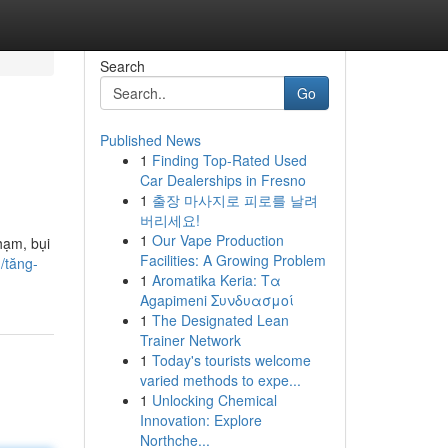
Search
Go
Published News
1
Finding Top-Rated Used
Car Dealerships in Fresno
1
출장 마사지로 피로를 날려
버리세요!
1
Our Vape Production
hạm, bụi
Facilities: A Growing Problem
m/tăng-
1
Aromatika Keria: Τα
Agapimeni Συνδυασμοί
1
The Designated Lean
Trainer Network
1
Today's tourists welcome
varied methods to expe...
1
Unlocking Chemical
Innovation: Explore
Northche...