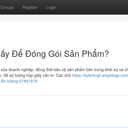
Groups
Register
Login
iấy Để Đóng Gói Sản Phẩm?
ẩm của doanh nghiệp, đồng thời bảo vệ sản phẩm bên trong khỏi sự va c
. Về số lượng hộp giấy cần in: Các chủ
https://kylerlcrgt.ampblogs.co
m-Ấn-tượng-67891878