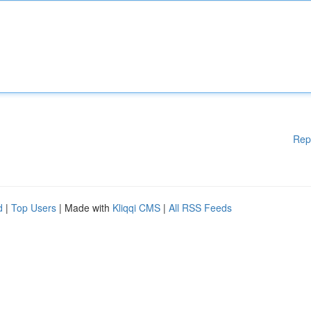
Rep
d
|
Top Users
| Made with
Kliqqi CMS
|
All RSS Feeds