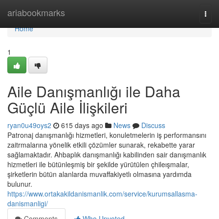
Home
ariabookmarks
Togg
navi
Home
1
Aile Danışmanlığı ile Daha
Güçlü Aile İlişkileri
ryan0u49oys2
615 days ago
News
Discuss
Patronaj danışmanlığı hizmetleri, konuletmelerin iş performansını
zaitrmalarına yönelik etkili çözümler sunarak, rekabette yarar
sağlamaktadır. Ahbaplık danışmanlığı kabilinden sair danışmanlık
hizmetleri ile bütünleşmiş bir şekilde yürütülen çhileışmalar,
şirketlerin bütün alanlarda muvaffakiyetlı olmasına yardımda
bulunur.
https://www.ortakakildanismanlik.com/service/kurumsallasma-
danismanligi/
Comments
Who Upvoted