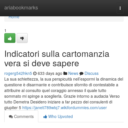
Home
ariabookmarks
Togg
navi
Home
1
Indicatori sulla cartomanzia
vera si deve sapere
rogerg542hkn5
633 days ago
News
Discuss
La sua schiettezza, la sua perspicuità nell’espormi la dinamica del
questione è disarmante e contribuisce sfornito di contestabile a
attribuire al consulto quel coraggio annesso il quale tutto
sommato mi spinge a sceglierla. Grazie intorno a audacia Verso
tutto Demetra Desidero iniziare a far pezzo dei consulenti di
giupiter 5
https://janeti789wtq7.wikifordummies.com/user
Comments
Who Upvoted