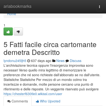
Home
ariabookmarks
Togg
navi
Home
1
5 Fatti facile circa cartomante
demetra Descritto
lyndonu245ljh5
637 days ago
News
Discuss
L'archiviazione tecnica oppure l'insorgenza improvvisa sono
necessari Verso quello mira legittimo di memorizzare le
preferenze che né sono richieste dall'abbonato se no dall'utente.
Statistiche Statistiche Per mezzo di un mondo colmo tra
incertezze e domande, molte persone cercano una punto di
riferimento e delle risposte. Un veggente riservato può svolgere
https://chesterf630tle0.wikissl.com/user
Comments
Who Upvoted