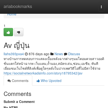
Home
ariabookmarks
Togg
navi
Home
1
Av ญี่ปุ่น
llahs393pxa4
876 days ago
News
Discuss
ทางบ้านการทดสอบการแสดงเบื้องหลังฉากต่างๆนมโตอมควยสาวออดิ
ชั่นแตกใส่หน้าฉากห เว็บแคม,ถ้ำมอง,สมัครเล่น,ซ่อน,เอเชีย, ทันที
เยี่ยมชมเว็บไซต์ที่ลิงค์เพื่อดูใดๆหลั่งในปากเพศวิดีโอที่ไม่มีค่าใช้จ่าย
https://socialnetworkadsinfo.com/story18795342/jav
Comments
Who Upvoted
Comments
Submit a Comment
No HTML