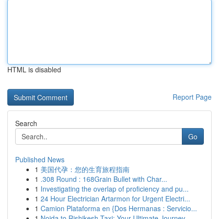
HTML is disabled
Report Page
Search
Go
Published News
1
美国代孕：您的生育旅程指南
1
.308 Round : 168Grain Bullet with Char...
1
Investigating the overlap of proficiency and pu...
1
24 Hour Electrician Artarmon for Urgent Electri...
1
Camion Plataforma en {Dos Hermanas : Servicio...
1
Noida to Rishikesh Taxi: Your Ultimate Journey...